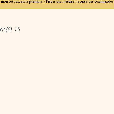
es à mon retour, en septembre / Pièces sur mesure : reprise des commandes
er
(0)