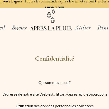
 envois / Bagues : Toutes les commandes après le 6 juillet seront traité
à mon retour
eil
Bijoux
Atelier
Pani
Confidentialité
Qui sommes-nous ?
L’adresse de notre site Web est : https://apreslapluiebijoux.com
Utilisation des données personnelles collectées