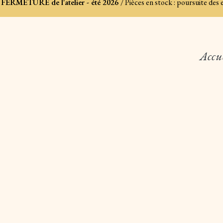
FERMETURE de l'atelier - été 2026
/ Pièces en stock : poursuite des
Accu