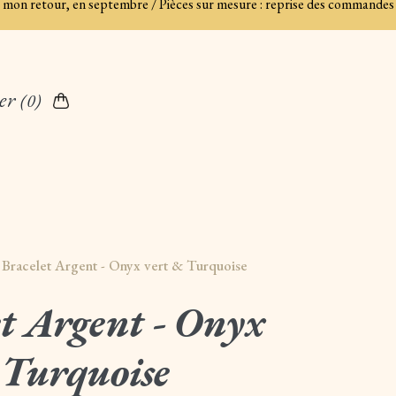
es à mon retour, en septembre / Pièces sur mesure : reprise des commandes
er
(0)
>
Bracelet Argent - Onyx vert & Turquoise
et Argent - Onyx
 Turquoise