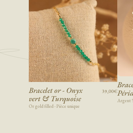
Brace
Bracelet or - Onyx
Périd
39,00€
vert & Turquoise
Argent 9
Or gold filled - Pièce unique