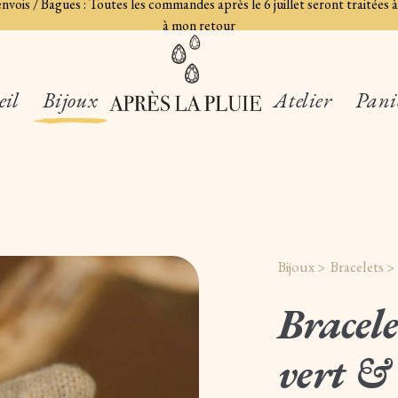
 envois / Bagues : Toutes les commandes après le 6 juillet seront traité
à mon retour
eil
Bijoux
Atelier
Pani
Bijoux >
Bracelets 
Bracel
vert &