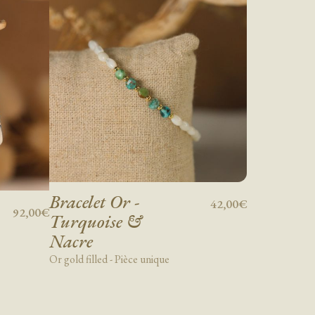
Bracelet Or -
42,00€
92,00€
Turquoise &
Nacre
Or gold filled - Pièce unique