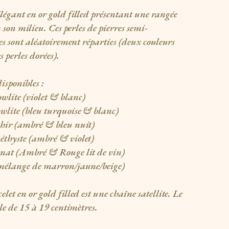
 élégant en or gold filled présentant une rangée
n son milieu. Ces perles de pierres semi-
tes sont aléatoirement réparties (deux couleurs
 perles dorées).
disponibles :
lite (violet & blanc)
wlite (bleu turquoise & blanc)
phir (ambré & bleu nuit)
éthyste (ambré & violet)
enat (Ambré & Rouge lit de vin)
(mélange de marron/jaune/beige)
let en or gold filled est une chaîne satellite. Le
ble de 15 à 19 centimètres.