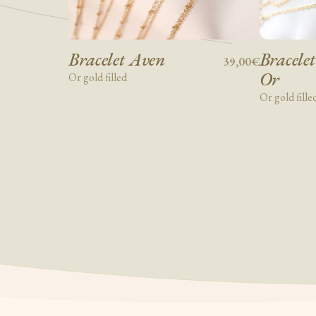
Bracelet Aven
Bracelet
39,00€
Or
Or gold filled
Or gold fille