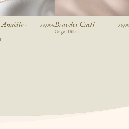
 Anaëlle -
Bracelet Caeli
38,00€
36,0
Or gold filled
d