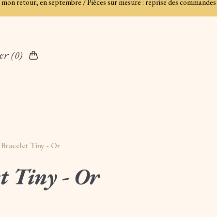
es à mon retour, en septembre / Pièces sur mesure : reprise des commandes
er
(0)
>
Bracelet Tiny - Or
t Tiny - Or