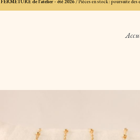
FERMETURE de l'atelier - été 2026
/ Pièces en stock : poursuite des
Accu