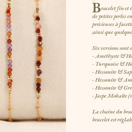
B
racelet fin et
de petites perles e
précieuses à facet
ainsi que quelques
Six versions sont 
- Améthyste & How
- Turquoise & Ho
- Hessonite & Sa
- Hessonite & Am
- Hessonite & Gr
- Jaspe Mokaïte 
La chaîne du brace
bracelet est régla