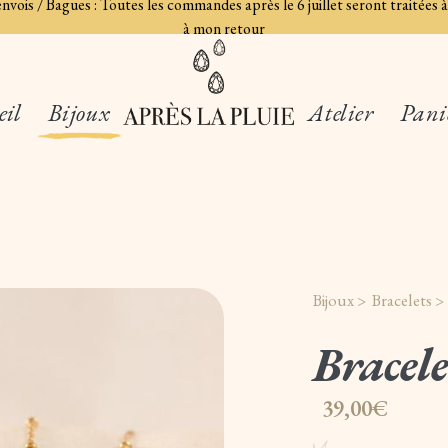
 envois / Bagues : Toutes les commandes après le 6 juillet seront traité
à mon retour
eil
Bijoux
Atelier
Pani
Bijoux >
Bracelets 
Bracele
39,00€