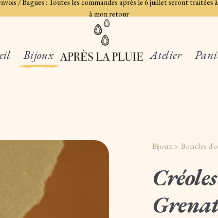
 envois / Bagues : Toutes les commandes après le 6 juillet seront traité
à mon retour
eil
Bijoux
Atelier
Pani
Bijoux >
Boucles d'o
Créoles
Grena