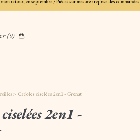
es à mon retour, en septembre / Pièces sur mesure : reprise des commandes
er
(0)
reilles >
Créoles ciselées 2en1 - Grenat
 ciselées 2en1 -
t