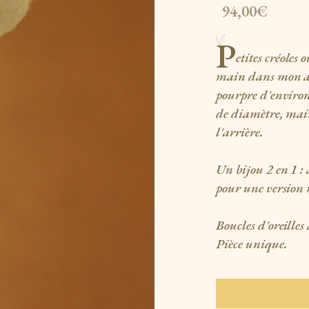
94,00€
P
etites créoles 
main dans mon at
pourpre d'environ
de diamètre, main
l'arrière.
Un bijou 2 en 1 : 
pour une version 
Boucles d'oreilles
Pièce unique.