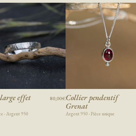
large effet
Collier pendentif
80,00€
Grenat
e - Argent 950
Argent 950 - Pièce unique