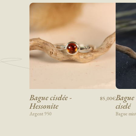
Bague ciselée -
Bague 
85,00€
Hessonite
ciselé
Argent 950
Bague mixt